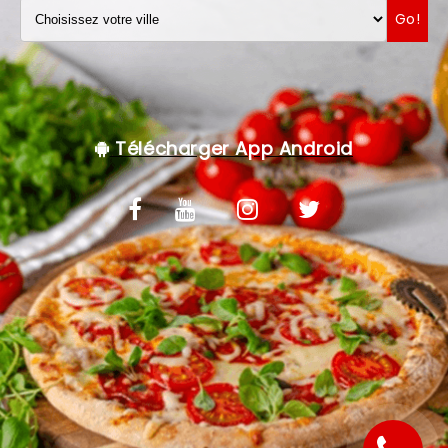
Go!
VOS AVIS
MENTIONS LÉGALES
C.G.V
Télécharger App Android