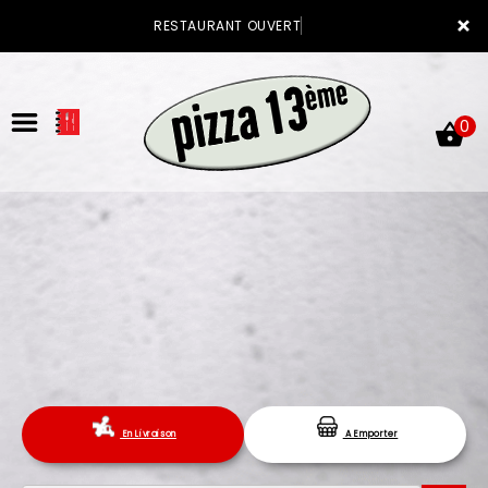
×
RESTAURANT OUVERT
0
ACCUEIL
LA CARTE
VOTRE COMPTE
En Livraison
A Emporter
NOTRE RESTAURANT