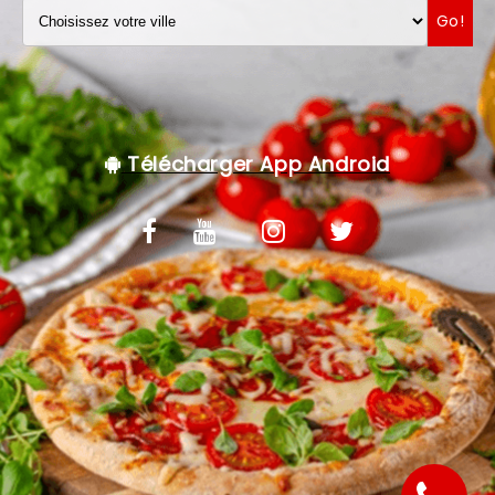
Go!
VOS AVIS
MENTIONS LÉGALES
C.G.V
Télécharger App Android