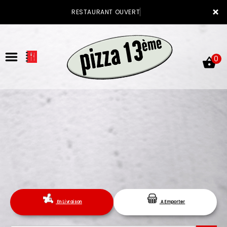
×
RESTAURANT OUVERT
0
ACCUEIL
LA CARTE
VOTRE COMPTE
En Livraison
A Emporter
NOTRE RESTAURANT