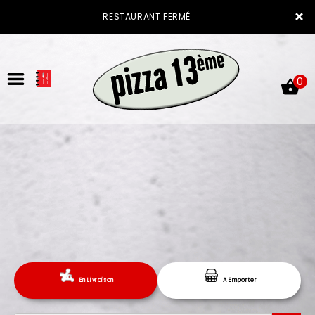
×
RESTAURANT FERMÉ
0
ACCUEIL
LA CARTE
VOTRE COMPTE
En Livraison
A Emporter
NOTRE RESTAURANT