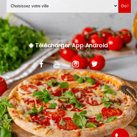
Go!
VOS AVIS
MENTIONS LÉGALES
C.G.V
Télécharger App Android